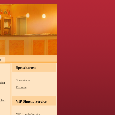
t
Speisekarten
Speisekarte
eien
Pilzkarte
chen.
VIP Shuttle-Service
VIP Shuttle-Service