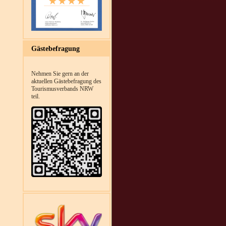
Gästebefragung
Nehmen Sie gern an der
aktuellen Gästebefragung des
Tourismusverbands NRW
teil.